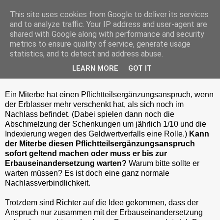
This site uses cookies from Google to deliver its services
and to analyze traffic. Your IP address and user-agent are
shared with Google along with performance and security
metrics to ensure quality of service, generate usage
Mittwoch, 9. Mai 2018
statistics, and to detect and address abuse.
Pflichtteilsergänzungsanspruch des
LEARN MORE
GOT IT
Miterben
Ein Miterbe hat einen Pflichtteilsergänzungsanspruch, wenn
der Erblasser mehr verschenkt hat, als sich noch im
Nachlass befindet. (Dabei spielen dann noch die
Abschmelzung der Schenkungen um jährlich 1/10 und die
Indexierung wegen des Geldwertverfalls eine Rolle.)
Kann
der Miterbe diesen Pflichtteilsergänzungsanspruch
sofort geltend machen oder muss er bis zur
Erbauseinandersetzung warten?
Warum bitte sollte er
warten müssen? Es ist doch eine ganz normale
Nachlassverbindlichkeit.
Trotzdem sind Richter auf die Idee gekommen, dass der
Anspruch nur zusammen mit der Erbauseinandersetzung