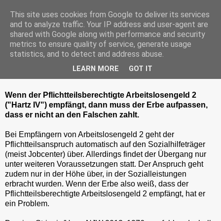
This site uses cookies from Google to deliver its services
and to analyze traffic. Your IP address and user-agent are
shared with Google along with performance and security
metrics to ensure quality of service, generate usage
Montag, 6. Mai 2013
statistics, and to detect and address abuse.
Wenn der Pflichtteilsberechtigte Hartz-
LEARN MORE
GOT IT
IV empfängt
Wenn der Pflichtteilsberechtigte Arbeitslosengeld 2
("Hartz IV") empfängt, dann muss der Erbe aufpassen,
dass er nicht an den Falschen zahlt.
Bei Empfängern von Arbeitslosengeld 2 geht der
Pflichtteilsanspruch automatisch auf den Sozialhilfeträger
(meist Jobcenter) über. Allerdings findet der Übergang nur
unter weiteren Voraussetzungen statt. Der Anspruch geht
zudem nur in der Höhe über, in der Sozialleistungen
erbracht wurden. Wenn der Erbe also weiß, dass der
Pflichtteilsberechtigte Arbeitslosengeld 2 empfängt, hat er
ein Problem.