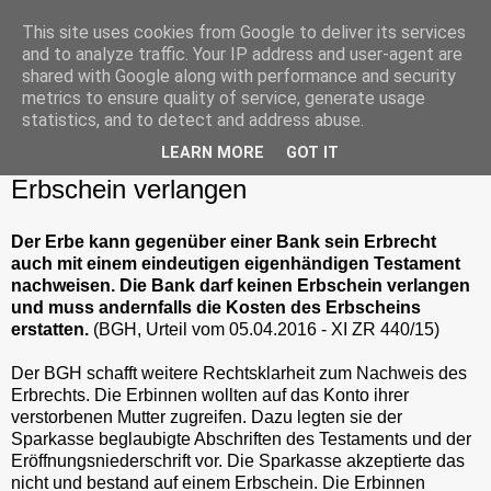
This site uses cookies from Google to deliver its services
and to analyze traffic. Your IP address and user-agent are
shared with Google along with performance and security
metrics to ensure quality of service, generate usage
Dienstag, 17. Mai 2016
statistics, and to detect and address abuse.
BGH: Bank darf bei eindeutigem
LEARN MORE
GOT IT
eigenhändigem Testament keinen
Erbschein verlangen
Der Erbe kann gegenüber einer Bank sein Erbrecht
auch mit einem eindeutigen eigenhändigen Testament
nachweisen. Die Bank darf keinen Erbschein verlangen
und muss andernfalls die Kosten des Erbscheins
erstatten.
(BGH, Urteil vom 05.04.2016 - XI ZR 440/15)
Der BGH schafft weitere Rechtsklarheit zum Nachweis des
Erbrechts. Die Erbinnen wollten auf das Konto ihrer
verstorbenen Mutter zugreifen. Dazu legten sie der
Sparkasse beglaubigte Abschriften des Testaments und der
Eröffnungsniederschrift vor. Die Sparkasse akzeptierte das
nicht und bestand auf einem Erbschein. Die Erbinnen