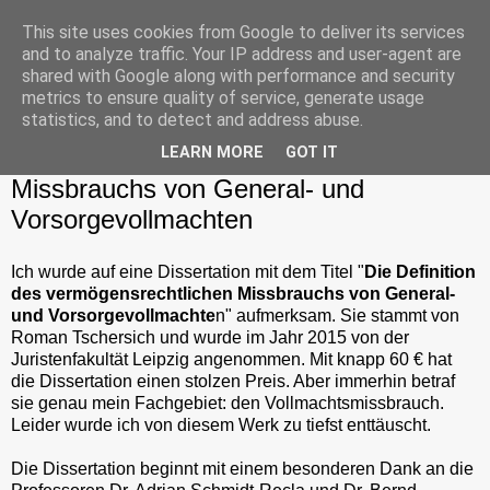
This site uses cookies from Google to deliver its services
and to analyze traffic. Your IP address and user-agent are
shared with Google along with performance and security
metrics to ensure quality of service, generate usage
Donnerstag, 5. Mai 2016
statistics, and to detect and address abuse.
Rezension: Roman Tschersich: Die
LEARN MORE
GOT IT
Definition des vermögensrechtlichen
Missbrauchs von General- und
Vorsorgevollmachten
Ich wurde auf eine Dissertation mit dem Titel "
Die Definition
des vermögensrechtlichen Missbrauchs von General-
und Vorsorgevollmachte
n" aufmerksam. Sie stammt von
Roman Tschersich und wurde im Jahr 2015 von der
Juristenfakultät Leipzig angenommen. Mit knapp 60 € hat
die Dissertation einen stolzen Preis. Aber immerhin betraf
sie genau mein Fachgebiet: den Vollmachtsmissbrauch.
Leider wurde ich von diesem Werk zu tiefst enttäuscht.
Die Dissertation beginnt mit einem besonderen Dank an die