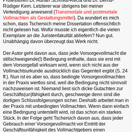
Professoren Dr. Adrian Schmidt-Recla und Dr. Bernd-
Rüdiger Kern. Letzterer war übrigens bei meiner
Verteidigung anwesend (
Transmortale und postmortale
Vollmachten als Gestaltungsmittel
). Da wundert es mich
schon, dass Tschersich meine Dissertation offensichtlich
nicht gelesen hat. Wofür musste ich eigentlich die vielen
Exemplare an die Juristenfakultät abliefern? Nun gut.
Unabhängig davon überzeugt das Werk nicht.
Der Autor geht davon aus, dass jede Vorsorgevollmacht die
stillschweigende(!) Bedingung enthalte, dass sie erst mit
dem Vorsorgefall wirksam wird, wenn sich nicht aus der
Vollmachtsurkunde ausdrücklich das Gegenteil ergibt (S. 24
ff.). Nun ist es aber so, dass bedingte Vorsorgevollmachten
in der Praxis wertlos sind, weil die Bedingung nicht sinnvoll
nachzuweisen ist. Niemand liest sich dicke Gutachten zur
Geschäfts(un)fähigkeit durch, geschweige denn sind die
dortigen Schlussfolgerungen sicher. Deshalb arbeitet man in
der Praxis mit unbedingten Vollmachten. Wenn dann einfach
eine Bedingung unterstellt wird, ist das schon ein starkes
Stück. In der Folge geht Tschersich davon aus, dass jeder
Gebrauch einer Vorsorgevollmacht vor Eintritt der
Geschäftsunfähigkeit des Vollmachtgebers einen