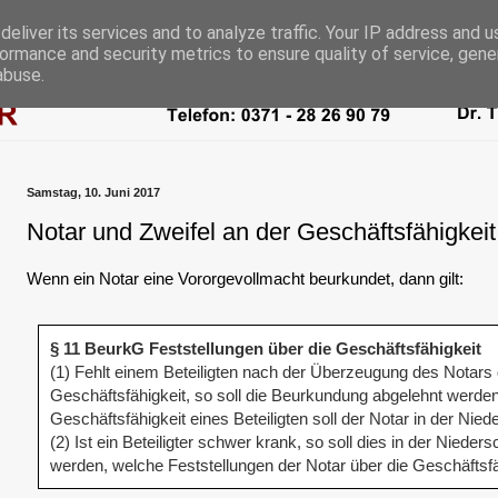
eliver its services and to analyze traffic. Your IP address and 
ormance and security metrics to ensure quality of service, gen
abuse.
Samstag, 10. Juni 2017
Notar und Zweifel an der Geschäftsfähigkeit
Wenn ein Notar eine Vororgevollmacht beurkundet, dann gilt:
§ 11 BeurkG Feststellungen über die Geschäftsfähigkeit
(1) Fehlt einem Beteiligten nach der Überzeugung des Notars d
Geschäftsfähigkeit, so soll die Beurkundung abgelehnt werden.
Geschäftsfähigkeit eines Beteiligten soll der Notar in der Nieder
(2) Ist ein Beteiligter schwer krank, so soll dies in der Niede
werden, welche Feststellungen der Notar über die Geschäftsfäh