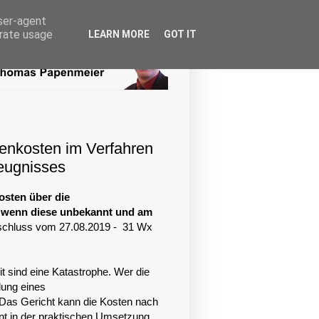
user-agent
erate usage
LEARN MORE
GOT IT
enkosten im Verfahren
zeugnisses
sten über die
h wenn diese unbekannt und am
chluss vom 27.08.2019 - 31 Wx
it sind eine Katastrophe. Wer die
lung eines
 Das Gericht kann die Kosten nach
nt in der praktischen Umsetzung