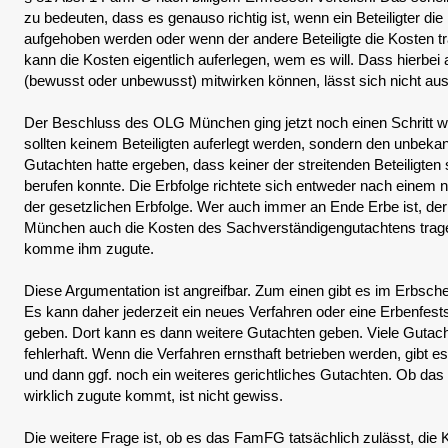
zu bedeuten, dass es genauso richtig ist, wenn ein Beteiligter di
aufgehoben werden oder wenn der andere Beteiligte die Kosten t
kann die Kosten eigentlich auferlegen, wem es will. Dass hierbe
(bewusst oder unbewusst) mitwirken können, lässt sich nicht au
Der Beschluss des OLG München ging jetzt noch einen Schritt w
sollten keinem Beteiligten auferlegt werden, sondern den unbek
Gutachten hatte ergeben, dass keiner der streitenden Beteiligte
berufen konnte. Die Erbfolge richtete sich entweder nach einem
der gesetzlichen Erbfolge. Wer auch immer an Ende Erbe ist, de
München auch die Kosten des Sachverständigengutachtens trag
komme ihm zugute.
Diese Argumentation ist angreifbar. Zum einen gibt es im Erbsch
Es kann daher jederzeit ein neues Verfahren oder eine Erbenfests
geben. Dort kann es dann weitere Gutachten geben. Viele Gutacht
fehlerhaft. Wenn die Verfahren ernsthaft betrieben werden, gibt e
und dann ggf. noch ein weiteres gerichtliches Gutachten. Ob d
wirklich zugute kommt, ist nicht gewiss.
Die weitere Frage ist, ob es das FamFG tatsächlich zulässt, die 