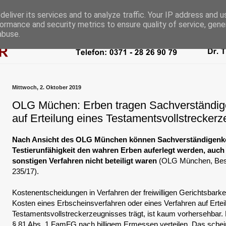
eliver its services and to analyze traffic. Your IP address and 
ormance and security metrics to ensure quality of service, gen
abuse.
Mittwoch, 2. Oktober 2019
OLG Müchen: Erben tragen Sachverständig
auf Erteilung eines Testamentsvollstrecker
Nach Ansicht des OLG München können Sachverständigenko
Testierunfähigkeit den wahren Erben auferlegt werden, auc
sonstigen Verfahren nicht beteiligt waren
(OLG München, Bes
235/17).
Kostenentscheidungen in Verfahren der freiwilligen Gerichtsbarke
Kosten eines Erbscheinsverfahren oder eines Verfahren auf Ertei
Testamentsvollstreckerzeugnisses trägt, ist kaum vorhersehbar.
§ 81 Abs. 1 FamFG nach billigem Ermessen verteilen. Das schei