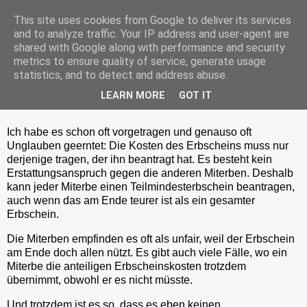
This site uses cookies from Google to deliver its services
and to analyze traffic. Your IP address and user-agent are
shared with Google along with performance and security
metrics to ensure quality of service, generate usage
Freitag, 20. November 2020
statistics, and to detect and address abuse.
BGH: Kosten des Erbscheins trägt nur
LEARN MORE
GOT IT
der Antragsteller
Ich habe es schon oft vorgetragen und genauso oft
Unglauben geerntet: Die Kosten des Erbscheins muss nur
derjenige tragen, der ihn beantragt hat. Es besteht kein
Erstattungsanspruch gegen die anderen Miterben. Deshalb
kann jeder Miterbe einen Teilmindesterbschein beantragen,
auch wenn das am Ende teurer ist als ein gesamter
Erbschein.
Die Miterben empfinden es oft als unfair, weil der Erbschein
am Ende doch allen nützt. Es gibt auch viele Fälle, wo ein
Miterbe die anteiligen Erbscheinskosten trotzdem
übernimmt, obwohl er es nicht müsste.
Und trotzdem ist es so, dass es eben keinen