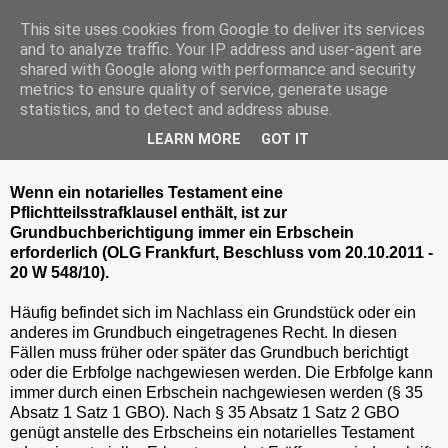
This site uses cookies from Google to deliver its services
and to analyze traffic. Your IP address and user-agent are
shared with Google along with performance and security
metrics to ensure quality of service, generate usage
Dienstag, 1. Mai 2012
statistics, and to detect and address abuse.
Notarielles Testament ersetzt keinen
LEARN MORE
GOT IT
Erbschein bei Pflichtteilsstrafklausel
Wenn ein notarielles Testament eine
Pflichtteilsstrafklausel enthält, ist zur
Grundbuchberichtigung immer ein Erbschein
erforderlich (OLG Frankfurt, Beschluss vom 20.10.2011 -
20 W 548/10).
Häufig befindet sich im Nachlass ein Grundstück oder ein
anderes im Grundbuch eingetragenes Recht. In diesen
Fällen muss früher oder später das Grundbuch berichtigt
oder die Erbfolge nachgewiesen werden. Die Erbfolge kann
immer durch einen Erbschein nachgewiesen werden (§ 35
Absatz 1 Satz 1 GBO). Nach § 35 Absatz 1 Satz 2 GBO
genügt anstelle des Erbscheins ein notarielles Testament