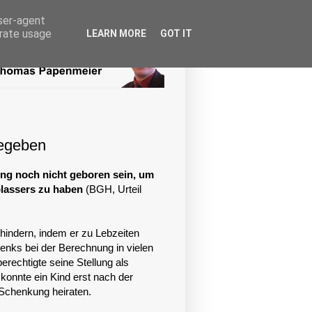
user-agent
erate usage
LEARN MORE
GOT IT
gegeben
ung noch nicht geboren sein, um
blassers zu haben
(BGH, Urteil
rhindern, indem er zu Lebzeiten
henks bei der Berechnung in vielen
berechtigte seine Stellung als
 konnte ein Kind erst nach der
Schenkung heiraten.