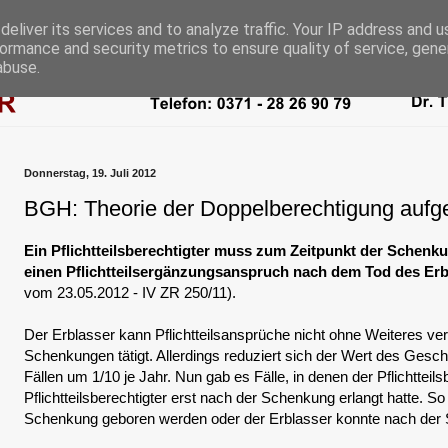
eliver its services and to analyze traffic. Your IP address and 
ormance and security metrics to ensure quality of service, gen
abuse.
Donnerstag, 19. Juli 2012
BGH: Theorie der Doppelberechtigung auf
Ein Pflichtteilsberechtigter muss zum Zeitpunkt der Schenk
einen Pflichtteilsergänzungsanspruch nach dem Tod des Er
vom 23.05.2012 - IV ZR 250/11).
Der Erblasser kann Pflichtteilsansprüche nicht ohne Weiteres ve
Schenkungen tätigt. Allerdings reduziert sich der Wert des Gesc
Fällen um 1/10 je Jahr. Nun gab es Fälle, in denen der Pflichtteils
Pflichtteilsberechtigter erst nach der Schenkung erlangt hatte. So
Schenkung geboren werden oder der Erblasser konnte nach der 