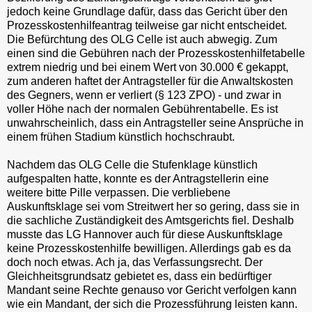
jedoch keine Grundlage dafür, dass das Gericht über den
Prozesskostenhilfeantrag teilweise gar nicht entscheidet.
Die Befürchtung des OLG Celle ist auch abwegig. Zum
einen sind die Gebühren nach der Prozesskostenhilfetabelle
extrem niedrig und bei einem Wert von 30.000 € gekappt,
zum anderen haftet der Antragsteller für die Anwaltskosten
des Gegners, wenn er verliert (§ 123 ZPO) - und zwar in
voller Höhe nach der normalen Gebührentabelle. Es ist
unwahrscheinlich, dass ein Antragsteller seine Ansprüche in
einem frühen Stadium künstlich hochschraubt.
Nachdem das OLG Celle die Stufenklage künstlich
aufgespalten hatte, konnte es der Antragstellerin eine
weitere bitte Pille verpassen. Die verbliebene
Auskunftsklage sei vom Streitwert her so gering, dass sie in
die sachliche Zuständigkeit des Amtsgerichts fiel. Deshalb
musste das LG Hannover auch für diese Auskunftsklage
keine Prozesskostenhilfe bewilligen. Allerdings gab es da
doch noch etwas. Ach ja, das Verfassungsrecht. Der
Gleichheitsgrundsatz gebietet es, dass ein bedürftiger
Mandant seine Rechte genauso vor Gericht verfolgen kann
wie ein Mandant, der sich die Prozessführung leisten kann.