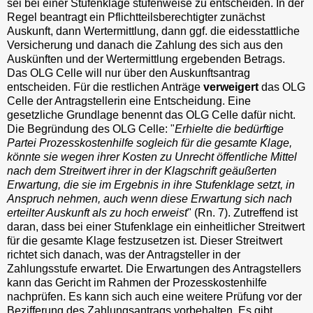
sei bei einer Stufenklage stufenweise zu entscheiden. In der
Regel beantragt ein Pflichtteilsberechtigter zunächst
Auskunft, dann Wertermittlung, dann ggf. die eidesstattliche
Versicherung und danach die Zahlung des sich aus den
Auskünften und der Wertermittlung ergebenden Betrags.
Das OLG Celle will nur über den Auskunftsantrag
entscheiden. Für die restlichen Anträge
verweigert
das OLG
Celle der Antragstellerin eine Entscheidung. Eine
gesetzliche Grundlage benennt das OLG Celle dafür nicht.
Die Begründung des OLG Celle: "
Erhielte die bedürftige
Partei Prozesskostenhilfe sogleich für die gesamte Klage,
könnte sie wegen ihrer Kosten zu Unrecht öffentliche Mittel
nach dem Streitwert ihrer in der Klagschrift geäußerten
Erwartung, die sie im Ergebnis in ihre Stufenklage setzt, in
Anspruch nehmen, auch wenn diese Erwartung sich nach
erteilter Auskunft als zu hoch erweist
" (Rn. 7). Zutreffend ist
daran, dass bei einer Stufenklage ein einheitlicher Streitwert
für die gesamte Klage festzusetzen ist. Dieser Streitwert
richtet sich danach, was der Antragsteller in der
Zahlungsstufe erwartet. Die Erwartungen des Antragstellers
kann das Gericht im Rahmen der Prozesskostenhilfe
nachprüfen. Es kann sich auch eine weitere Prüfung vor der
Bezifferung des Zahlungsantrags vorbehalten. Es gibt