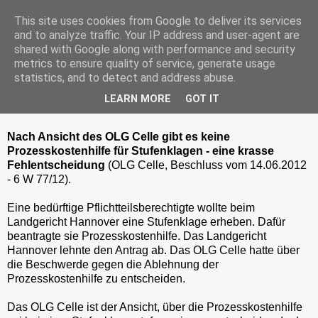
This site uses cookies from Google to deliver its services
and to analyze traffic. Your IP address and user-agent are
shared with Google along with performance and security
metrics to ensure quality of service, generate usage
Mittwoch, 4. Juli 2012
statistics, and to detect and address abuse.
Keine Prozesskostenhilfe für
LEARN MORE
GOT IT
Stufenklage
Nach Ansicht des OLG Celle gibt es keine
Prozesskostenhilfe für Stufenklagen - eine krasse
Fehlentscheidung
(OLG Celle, Beschluss vom 14.06.2012
- 6 W 77/12).
Eine bedürftige Pflichtteilsberechtigte wollte beim
Landgericht Hannover eine Stufenklage erheben. Dafür
beantragte sie Prozesskostenhilfe. Das Landgericht
Hannover lehnte den Antrag ab. Das OLG Celle hatte über
die Beschwerde gegen die Ablehnung der
Prozesskostenhilfe zu entscheiden.
Das OLG Celle ist der Ansicht, über die Prozesskostenhilfe