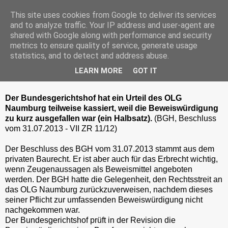
This site uses cookies from Google to deliver its services
and to analyze traffic. Your IP address and user-agent are
shared with Google along with performance and security
metrics to ensure quality of service, generate usage
Dienstag, 3. Dezember 2013
statistics, and to detect and address abuse.
Beweiswürdigung zu kurz =
LEARN MORE
GOT IT
Gehörsverstoß
Der Bundesgerichtshof hat ein Urteil des OLG
Naumburg teilweise kassiert, weil die Beweiswürdigung
zu kurz ausgefallen war (ein Halbsatz).
(BGH, Beschluss
vom 31.07.2013 - VII ZR 11/12)
Der Beschluss des BGH vom 31.07.2013 stammt aus dem
privaten Baurecht. Er ist aber auch für das Erbrecht wichtig,
wenn Zeugenaussagen als Beweismittel angeboten
werden. Der BGH hatte die Gelegenheit, den Rechtsstreit an
das OLG Naumburg zurückzuverweisen, nachdem dieses
seiner Pflicht zur umfassenden Beweiswürdigung nicht
nachgekommen war.
Der Bundesgerichtshof prüft in der Revision die