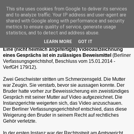
This site uses cookies from Google to deliver its services
and to analyze traffic. Your IP address and user-agent are
shared with Google along with performance and security
metrics to ensure quality of service, generate usage
Freitag, 25. April 2014
statistics, and to detect and address abuse.
Videobeweis als Beweissicherung
LEARN MORE
GOT IT
Eine (nicht heimlich angefertigte) Videoaufzeichnung
eines Gesprächs ist ein zulässiges Beweismittel
(Berliner
Verfassungsgerichtshof, Beschluss vom 15.01.2014 -
VerfGH 179/12).
Zwei Geschwister stritten um Schmerzensgeld. Die Mutter
war Zeugin. Sie verstarb, bevor sie aussagen konnte. Der
Bruder hatte vorher zur Beweissicherung ein zweistündiges
Gespräch mit seiner Mutter auf Video aufgezeichnet. Die
Instanzgerichte weigerten sich, das Video anzuschauen.
Der Berliner Verfassungsgerichtshof entschied, dass diese
Weigerung den Bruder in seinem Recht auf rechtliches
Gehör verletzte.
In der ersten Instanz war der Rechtsstreit am Amtsgericht