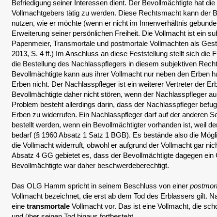
Befriedigung seiner Interessen dient. Der Bevollmächtigte hat d
Vollmachtgebers tätig zu werden. Diese Rechtsmacht kann der 
nutzen, wie er möchte (wenn er nicht im Innenverhältnis gebunden 
Erweiterung seiner persönlichen Freiheit. Die Vollmacht ist ein s
Papenmeier, Transmortale und postmortale Vollmachten als Gesta
2013, S. 4 ff.) Im Anschluss an diese Feststellung stellt sich die
die Bestellung des Nachlasspflegers in diesem subjektiven Recht b
Bevollmächtigte kann aus ihrer Vollmacht nur neben den Erben ha
Erben nicht. Der Nachlasspfleger ist ein weiterer Vertreter der Erb
Bevollmächtigte daher nicht stören, wenn der Nachlasspfleger au
Problem besteht allerdings darin, dass der Nachlasspfleger befug
Erben zu widerrufen. Ein Nachlasspfleger darf auf der anderen Se
bestellt werden, wenn ein Bevollmächtigter vorhanden ist, weil d
bedarf (§ 1960 Absatz 1 Satz 1 BGB). Es bestände also die Mögli
die Vollmacht widerruft, obwohl er aufgrund der Vollmacht gar nicht
Absatz 4 GG gebietet es, dass der Bevollmächtigte dagegen ein 
Bevollmächtigte war daher beschwerdeberechtigt.
Das OLG Hamm spricht in seinem Beschluss von einer
postmor
Vollmacht bezeichnet, die erst ab dem Tod des Erblassers gilt. N
eine
transmortale
Vollmacht vor. Das ist eine Vollmacht, die sch
und über seinen Tod hinaus fortbesteht.