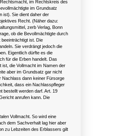
ie Rechtsmacht, im Rechtskreis des
Bevollmächtigte im Grundsatz
ist). Sie dient daher der
ubjektives Recht. (Näher dazu:
ltungsmittel, zerb Verlag, Bonn
 Frage, ob die Bevollmächtigte durch
eeinträchtigt ist. Die
ndeln. Sie verdrängt jedoch die
en. Eigentlich dürfte es die
ch für die Erben handelt. Das
t ist, die Vollmacht im Namen der
ite aber im Grundsatz gar nicht
er Nachlass dann keiner Fürsorge
chkeit, dass ein Nachlasspfleger
 bestellt werden darf. Art. 19
Gericht anrufen kann. Die
talen
Vollmacht. So wird eine
ach dem Sachverhalt lag hier aber
on zu Lebzeiten des Erblassers gilt