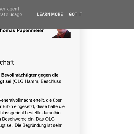
user-agent
erate usage
LEARN MORE
GOT IT
chaft
 Bevollmächtigter gegen die
gt sei
(OLG Hamm, Beschluss
neralvollmacht erteilt, die über
 Erbin eingesetzt, diese hatte die
assgericht bestellte daraufhin
gen Beschwerde ein. Das OLG
gt sei. Die Begründung ist sehr