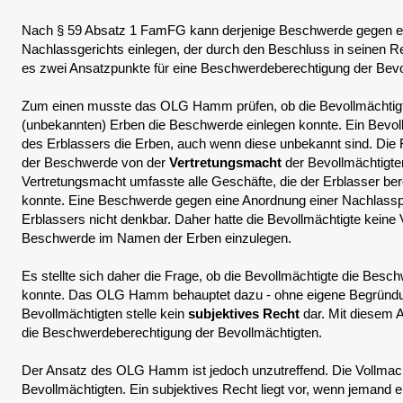
Nach § 59 Absatz 1 FamFG kann derjenige Beschwerde gegen e
Nachlassgerichts einlegen, der durch den Beschluss in seinen Rec
es zwei Ansatzpunkte für eine Beschwerdeberechtigung der Bevo
Zum einen musste das OLG Hamm prüfen, ob die Bevollmächtigte 
(unbekannten) Erben die Beschwerde einlegen konnte. Ein Bevoll
des Erblassers die Erben, auch wenn diese unbekannt sind. Die 
der Beschwerde von der
Vertretungsmacht
der Bevollmächtigte
Vertretungsmacht umfasste alle Geschäfte, die der Erblasser be
konnte. Eine Beschwerde gegen eine Anordnung einer Nachlasspf
Erblassers nicht denkbar. Daher hatte die Bevollmächtigte keine
Beschwerde im Namen der Erben einzulegen.
Es stellte sich daher die Frage, ob die Bevollmächtigte die Bes
konnte. Das OLG Hamm behauptet dazu - ohne eigene Begründun
Bevollmächtigten stelle kein
subjektives Recht
dar. Mit diesem
die Beschwerdeberechtigung der Bevollmächtigten.
Der Ansatz des OLG Hamm ist jedoch unzutreffend. Die Vollmacht
Bevollmächtigten. Ein subjektives Recht liegt vor, wenn jemand 