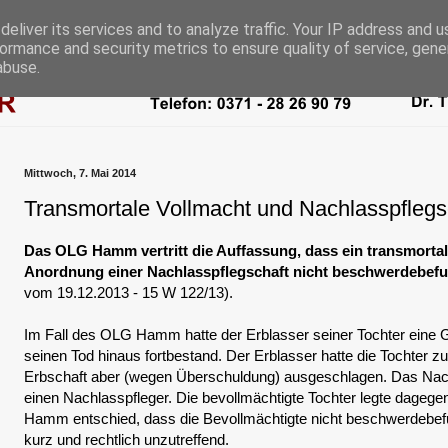
eliver its services and to analyze traffic. Your IP address and 
ormance and security metrics to ensure quality of service, gen
abuse.
Mittwoch, 7. Mai 2014
Transmortale Vollmacht und Nachlasspflegs
Das OLG Hamm vertritt die Auffassung, dass ein transmortal
Anordnung einer Nachlasspflegschaft nicht beschwerdebefu
vom 19.12.2013 - 15 W 122/13).
Im Fall des OLG Hamm hatte der Erblasser seiner Tochter eine Ge
seinen Tod hinaus fortbestand. Der Erblasser hatte die Tochter zur
Erbschaft aber (wegen Überschuldung) ausgeschlagen. Das Nachl
einen Nachlasspfleger. Die bevollmächtigte Tochter legte dage
Hamm entschied, dass die Bevollmächtigte nicht beschwerdebefu
kurz und rechtlich unzutreffend.