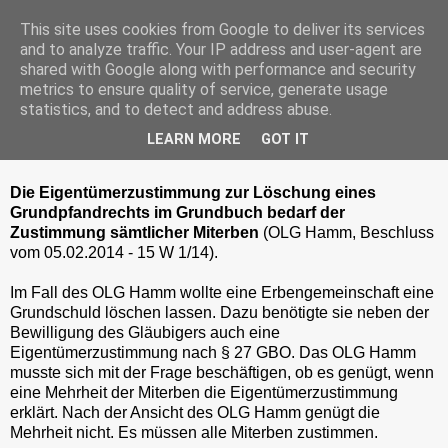
This site uses cookies from Google to deliver its services
and to analyze traffic. Your IP address and user-agent are
shared with Google along with performance and security
metrics to ensure quality of service, generate usage
Freitag, 20. Juni 2014
statistics, and to detect and address abuse.
Keine Eigentümerzustimmung im
LEARN MORE
GOT IT
Grundbuchrecht durch Erbenmehrheit
Die Eigentümerzustimmung zur Löschung eines
Grundpfandrechts im Grundbuch bedarf der
Zustimmung sämtlicher Miterben
(OLG Hamm, Beschluss
vom 05.02.2014 - 15 W 1/14).
Im Fall des OLG Hamm wollte eine Erbengemeinschaft eine
Grundschuld löschen lassen. Dazu benötigte sie neben der
Bewilligung des Gläubigers auch eine
Eigentümerzustimmung nach § 27 GBO. Das OLG Hamm
musste sich mit der Frage beschäftigen, ob es genügt, wenn
eine Mehrheit der Miterben die Eigentümerzustimmung
erklärt. Nach der Ansicht des OLG Hamm genügt die
Mehrheit nicht. Es müssen alle Miterben zustimmen.