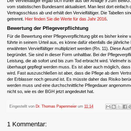
Der Vervielfältiger ergab sich früher aus der Anlage 9 zum BewG. 
vom statistischen Bundesamt aktualisiert. Man liest dort einfach 
Vertragsschluss ab und erhält den Vervielfältiger. Die Tabellen 
getrennt.
Hier finden Sie die Werte für das Jahr 2016
.
Bewertung der Pflegeverpflichtung
Für die Bewertung einer Pflegeverpflichtung gibt es bisher keine
führte in seinem Urteil aus, es könne dafür ebenfalls die jährlich
erwähnten Vervielfältiger multipliziert werden (Rn. 11). Diese Au
begründet. Sie sind in dieser Form unhaltbar. Bei der Pflegeverpfl
Leistung, die ab sofort und bis zum Tod erbracht wird. Vielmehr is
überhaupt gepflegt werden muss. Es ist aber auch möglich, dass 
wird. Fast auszuschließen ist aber, dass die Pflege ab dem Vertra
der Erblasser noch gesund ist. Es müsste daher das Risiko berüc
werden muss und eine durchschnittliche Pflegedauer angenomme
nicht so, wie es der BGH jetzt angedeutet hat.
Eingestellt von
Dr. Thomas Papenmeier
um
11:14
1 Kommentar: