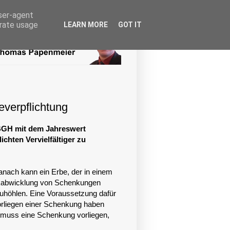
user-agent
erate usage
LEARN MORE
GOT IT
verpflichtung
 BGH mit dem Jahreswert
ichten Vervielfältiger zu
nach kann ein Erbe, der in einem
ückabwicklung von Schenkungen
uhöhlen. Eine Voraussetzung dafür
rliegen einer Schenkung haben
 muss eine Schenkung vorliegen,