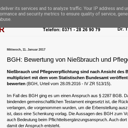
eliver its services and to analyze traffic. Your IP address and 
ormance and security metrics to ensure quality of service, gen
abuse.
Mittwoch, 11. Januar 2017
BGH: Bewertung von Nießbrauch und Pflege
Nießbrauch und Pflegeverpflichtung sind nach Ansicht des
multipliziert mit dem vom Statistischen Bundesamt veröffentl
bewerten
(BGH, Urteil vom 28.09.2016 - IV ZR 513/15).
Im Fall des BGH ging es um einen Anspruch aus § 2287 BGB. Da
bindenden gemeinschaftlichen Testament eingesetzt ist, die R
verlangen, die vorgenommen wurden, um die Erbenstellung ausz
ist, dass eine Schenkung vorlag. Die Aussagen des BGH zum Vo
auch Bedeutung beim Pflichtteilsergänzungsanspruch. Auch dort
damit der Anspruch entsteht.