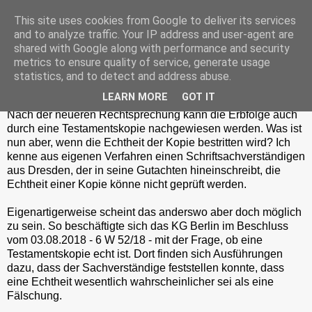
This site uses cookies from Google to deliver its services
and to analyze traffic. Your IP address and user-agent are
shared with Google along with performance and security
metrics to ensure quality of service, generate usage
Freitag, 16. November 2018
statistics, and to detect and address abuse.
Echtheit einer Testamentskopie
LEARN MORE
GOT IT
Nach der neueren Rechtsprechung kann die Erbfolge auch
durch eine Testamentskopie nachgewiesen werden. Was ist
nun aber, wenn die Echtheit der Kopie bestritten wird? Ich
kenne aus eigenen Verfahren einen Schriftsachverständigen
aus Dresden, der in seine Gutachten hineinschreibt, die
Echtheit einer Kopie könne nicht geprüft werden.
Eigenartigerweise scheint das anderswo aber doch möglich
zu sein. So beschäftigte sich das KG Berlin im Beschluss
vom 03.08.2018 - 6 W 52/18 - mit der Frage, ob eine
Testamentskopie echt ist. Dort finden sich Ausführungen
dazu, dass der Sachverständige feststellen konnte, dass
eine Echtheit wesentlich wahrscheinlicher sei als eine
Fälschung.