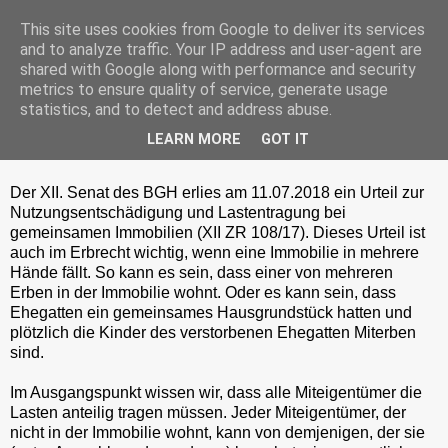
This site uses cookies from Google to deliver its services
and to analyze traffic. Your IP address and user-agent are
shared with Google along with performance and security
metrics to ensure quality of service, generate usage
Sonntag, 4. November 2018
statistics, and to detect and address abuse.
Nutzungsentschädigung und
LEARN MORE
GOT IT
Lastentragung
Der XII. Senat des BGH erlies am 11.07.2018 ein Urteil zur
Nutzungsentschädigung und Lastentragung bei
gemeinsamen Immobilien (XII ZR 108/17). Dieses Urteil ist
auch im Erbrecht wichtig, wenn eine Immobilie in mehrere
Hände fällt. So kann es sein, dass einer von mehreren
Erben in der Immobilie wohnt. Oder es kann sein, dass
Ehegatten ein gemeinsames Hausgrundstück hatten und
plötzlich die Kinder des verstorbenen Ehegatten Miterben
sind.
Im Ausgangspunkt wissen wir, dass alle Miteigentümer die
Lasten anteilig tragen müssen. Jeder Miteigentümer, der
nicht in der Immobilie wohnt, kann von demjenigen, der sie