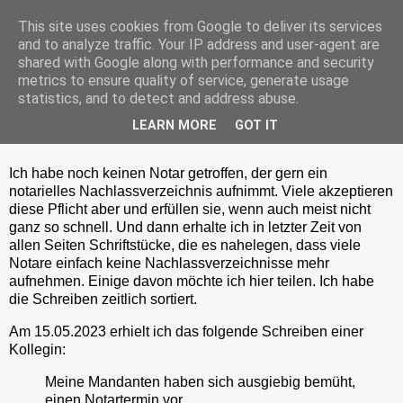
This site uses cookies from Google to deliver its services
and to analyze traffic. Your IP address and user-agent are
shared with Google along with performance and security
metrics to ensure quality of service, generate usage
Donnerstag, 23. November 2023
statistics, and to detect and address abuse.
Notarielles Nachlassverzeichnis - Notare
LEARN MORE
GOT IT
wollen oder können nicht mehr
Ich habe noch keinen Notar getroffen, der gern ein
notarielles Nachlassverzeichnis aufnimmt. Viele akzeptieren
diese Pflicht aber und erfüllen sie, wenn auch meist nicht
ganz so schnell. Und dann erhalte ich in letzter Zeit von
allen Seiten Schriftstücke, die es nahelegen, dass viele
Notare einfach keine Nachlassverzeichnisse mehr
aufnehmen. Einige davon möchte ich hier teilen. Ich habe
die Schreiben zeitlich sortiert.
Am 15.05.2023 erhielt ich das folgende Schreiben einer
Kollegin:
Meine Mandanten haben sich ausgiebig bemüht,
einen Notartermin vor