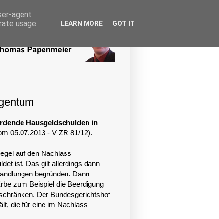
user-agent
erate usage
LEARN MORE
GOT IT
igentum
werdende Hausgeldschulden in
om 05.07.2013 - V ZR 81/12).
Regel auf den Nachlass
t ist. Das gilt allerdings dann
shandlungen begründen. Dann
Erbe zum Beispiel die Beerdigung
beschränken. Der Bundesgerichtshof
t, die für eine im Nachlass