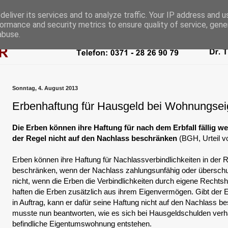
eliver its services and to analyze traffic. Your IP address and 
ormance and security metrics to ensure quality of service, gen
abuse.
Sonntag, 4. August 2013
Erbenhaftung für Hausgeld bei Wohnungse
Die Erben können ihre Haftung für nach dem Erbfall fällig 
der Regel nicht auf den Nachlass beschränken
(BGH, Urteil v
Erben können ihre Haftung für Nachlassverbindlichkeiten in der 
beschränken, wenn der Nachlass zahlungsunfähig oder überschulde
nicht, wenn die Erben die Verbindlichkeiten durch eigene Recht
haften die Erben zusätzlich aus ihrem Eigenvermögen. Gibt der 
in Auftrag, kann er dafür seine Haftung nicht auf den Nachlass 
musste nun beantworten, wie es sich bei Hausgeldschulden verhäl
befindliche Eigentumswohnung entstehen.