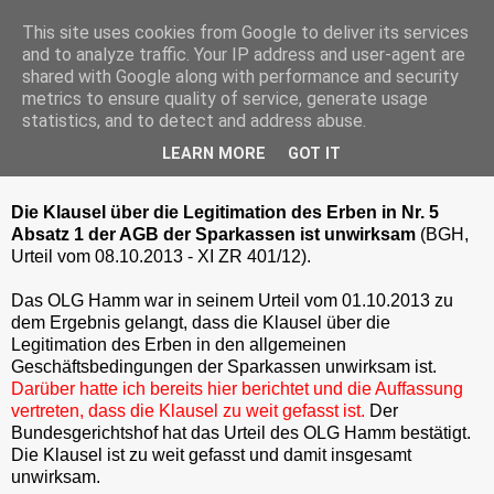
This site uses cookies from Google to deliver its services
and to analyze traffic. Your IP address and user-agent are
shared with Google along with performance and security
metrics to ensure quality of service, generate usage
Donnerstag, 7. November 2013
statistics, and to detect and address abuse.
BGH kippt Sparkassenklausel zur
LEARN MORE
GOT IT
erbrechtlichen Legitimation
Die Klausel über die Legitimation des Erben in Nr. 5
Absatz 1 der AGB der Sparkassen ist unwirksam
(BGH,
Urteil vom 08.10.2013 - XI ZR 401/12).
Das OLG Hamm war in seinem Urteil vom 01.10.2013 zu
dem Ergebnis gelangt, dass die Klausel über die
Legitimation des Erben in den allgemeinen
Geschäftsbedingungen der Sparkassen unwirksam ist.
Darüber hatte ich bereits hier berichtet und die Auffassung
vertreten, dass die Klausel zu weit gefasst ist.
Der
Bundesgerichtshof hat das Urteil des OLG Hamm bestätigt.
Die Klausel ist zu weit gefasst und damit insgesamt
unwirksam.